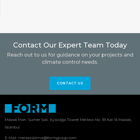
Contact Our Expert Team Today
Reach out to us for guidance on your projects and
climate control needs.
CONTACT US
Maslak Mah. Sümer Sok. Ayazağa Ticaret Merkezi No: 1B Kat 16 Maslak,
İstanbul
E-Mail:
merkeziklima@formgroup.com