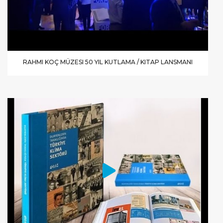
RAHMI KOÇ MÜZESI 50 YIL KUTLAMA / KITAP LANSMANI