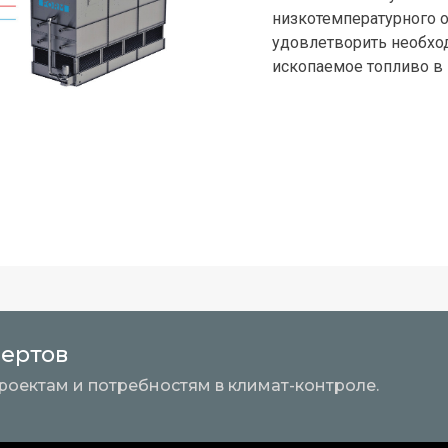
низкотемпературного о
удовлетворить необход
ископаемое топливо в
пертов
роектам и потребностям в климат-контроле.