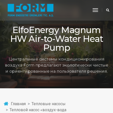
toggle
navigati
ElfoEnergy Magnum
HW Air-to-Water Heat
Pump
Центральные системы кондиционирования
воздуха Form предлагают экологически чистые
и ориентированные на пользователя решения.
Главная
Тепловые насосы
Тепловой насос «воздух-вода