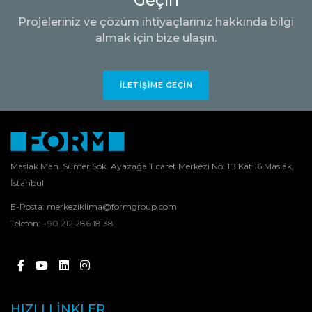
Geçin
Projeleriniz ve çözüm ihtiyaçlarınız hakkında bilgi
almak için bize ulaşın.
İLETIŞIME GEÇIN
Maslak Mah. Sümer Sok. Ayazağa Ticaret Merkezi No: 1B Kat 16 Maslak,
İstanbul
E-Posta:
merkeziklima@formgroup.com
Telefon:
+90 212 286 18 38
HIZLI LINKLER