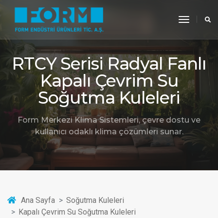
toggle
navigati
RTCY Serisi Radyal Fanlı
Kapalı Çevrim Su
Soğutma Kuleleri
Form Merkezi Klima Sistemleri, çevre dostu ve
kullanıcı odaklı klima çözümleri sunar.
Ana Sayfa
Soğutma Kuleleri
Kapalı Çevrim Su Soğutma Kuleleri