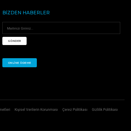
BIZDEN HABERLER
GÖNDER
ONLINE ÖDEME
metleri
Kişisel Verilerin Korunması
Çerez Politikası
Gizlilik Politikası