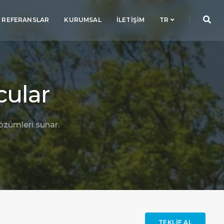
REFERANSLAR
KURUMSAL
İLETIŞIM
TR
cular
özümleri sunar.
TEKLIF AL