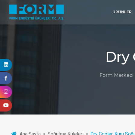
ÜRÜNLER
Dry 
Form Merkezi K
Ana Sayfa
Soğutma Kuleleri
Dry Cooler-Kuru Soğu