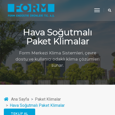
toggle
navigati
Hava Soğutmalı
Paket Klimalar
Form Merkezi Klima Sistemleri, çevre
dostu ve kullanıcı odaklı klima çözümleri
sunar.
Ana Sayfa
Paket Klimalar
Hava Soğutmalı Paket Klimalar
TEKLIF AL