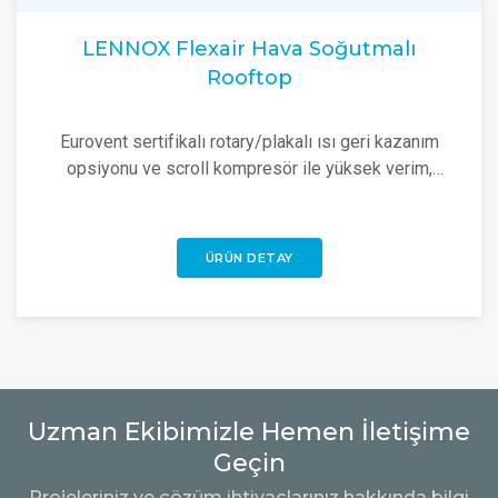
LENNOX Flexair Hava Soğutmalı
Rooftop
Eurovent sertifikalı rotary/plakalı ısı geri kazanım
opsiyonu ve scroll kompresör ile yüksek verim,
güvenilirlik ve düşük ses seviyesi sunar.
ÜRÜN DETAY
Uzman Ekibimizle Hemen İletişime
Geçin
Projeleriniz ve çözüm ihtiyaçlarınız hakkında bilgi