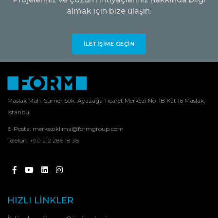
almak için bize ulaşın.
İLETIŞIME GEÇIN
Maslak Mah. Sümer Sok. Ayazağa Ticaret Merkezi No: 1B Kat 16 Maslak,
İstanbul
E-Posta:
merkeziklima@formgroup.com
Telefon:
+90 212 286 18 38
HIZLI LINKLER