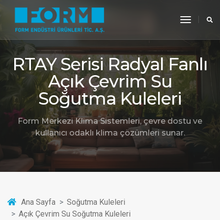
toggle
navigati
RTAY Serisi Radyal Fanlı
Açık Çevrim Su
Soğutma Kuleleri
Form Merkezi Klima Sistemleri, çevre dostu ve
kullanıcı odaklı klima çözümleri sunar.
Ana Sayfa
Soğutma Kuleleri
Açık Çevrim Su Soğutma Kuleleri