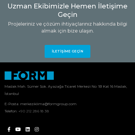
Uzman Ekibimizle Hemen İletişime
Geçin
Projeleriniz ve çözüm ihtiyaçlarınız hakkında bilgi
almak için bize ulaşın.
İLETIŞIME GEÇIN
Maslak Mah. Sümer Sok. Ayazağa Ticaret Merkezi No: 1B Kat 16 Maslak,
İstanbul
E-Posta:
merkeziklima@formgroup.com
Telefon:
+90 212 286 18 38