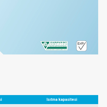
i
Isıtma kapasitesi