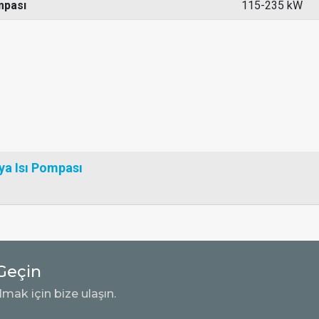
mpası
115-235 kW
ya Isı Pompası
Geçin
lmak için bize ulaşın.