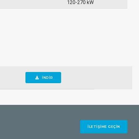
120-270 kW
İNDİR
İLETIŞIME GEÇIN