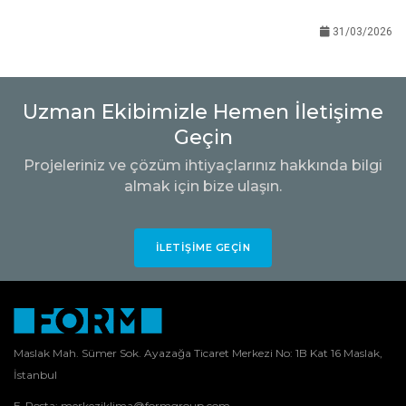
31/03/2026
Uzman Ekibimizle Hemen İletişime
Geçin
Projeleriniz ve çözüm ihtiyaçlarınız hakkında bilgi
almak için bize ulaşın.
İLETIŞIME GEÇIN
Maslak Mah. Sümer Sok. Ayazağa Ticaret Merkezi No: 1B Kat 16 Maslak,
İstanbul
E-Posta:
merkeziklima@formgroup.com