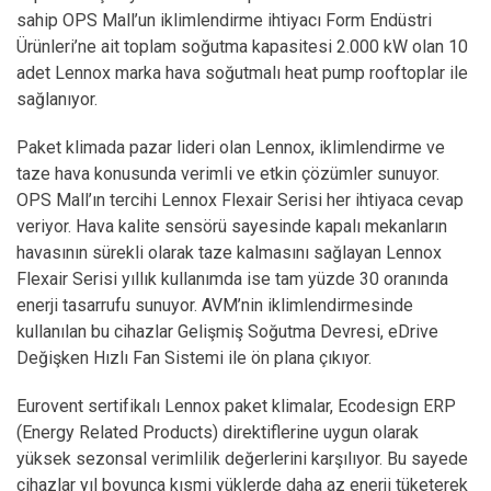
sahip OPS Mall’un iklimlendirme ihtiyacı Form Endüstri
Ürünleri’ne ait toplam soğutma kapasitesi 2.000 kW olan 10
adet Lennox marka hava soğutmalı heat pump rooftoplar ile
sağlanıyor.
Paket klimada pazar lideri olan Lennox, iklimlendirme ve
taze hava konusunda verimli ve etkin çözümler sunuyor.
OPS Mall’ın tercihi Lennox Flexair Serisi her ihtiyaca cevap
veriyor. Hava kalite sensörü sayesinde kapalı mekanların
havasının sürekli olarak taze kalmasını sağlayan Lennox
Flexair Serisi yıllık kullanımda ise tam yüzde 30 oranında
enerji tasarrufu sunuyor. AVM’nin iklimlendirmesinde
kullanılan bu cihazlar Gelişmiş Soğutma Devresi, eDrive
Değişken Hızlı Fan Sistemi ile ön plana çıkıyor.
Eurovent sertifikalı Lennox paket klimalar, Ecodesign ERP
(Energy Related Products) direktiflerine uygun olarak
yüksek sezonsal verimlilik değerlerini karşılıyor. Bu sayede
cihazlar yıl boyunca kısmi yüklerde daha az enerji tüketerek