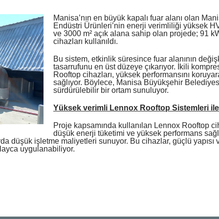
Manisa’nın en büyük kapalı fuar alanı olan Man
Endüstri Ürünleri’nin enerji verimliliği yüksek 
ve 3000 m² açık alana sahip olan projede; 91 
cihazları kullanıldı.
Bu sistem, etkinlik süresince fuar alanının değişk
tasarrufunu en üst düzeye çıkarıyor. İkili kompr
Rooftop cihazları, yüksek performansını koruyar
sağlıyor. Böylece, Manisa Büyükşehir Belediyesi
sürdürülebilir bir ortam sunuluyor.
Yüksek verimli Lennox Rooftop Sistemleri ile
Proje kapsamında kullanılan Lennox Rooftop cihazl
düşük enerji tüketimi ve yüksek performans sağlı
a düşük işletme maliyetleri sunuyor. Bu cihazlar, güçlü yapısı v
layca uygulanabiliyor.