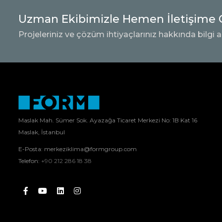
Uzman Ekibimizle Hemen İletişime 
Projeleriniz ve çözüm ihtiyaçlarınız hakkında bilgi a
Maslak Mah. Sümer Sok. Ayazağa Ticaret Merkezi No: 1B Kat 16
Maslak, İstanbul
E-Posta:
merkeziklima@formgroup.com
Telefon:
+90 212 286 18 38