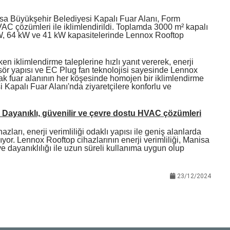
isa Büyükşehir Belediyesi Kapalı Fuar Alanı, Form
HVAC çözümleri ile iklimlendirildi. Toplamda 3000 m² kapalı
kW, 64 kW ve 41 kW kapasitelerinde Lennox Rooftop
en iklimlendirme taleplerine hızlı yanıt vererek, enerji
esör yapısı ve EC Plug fan teknolojisi sayesinde Lennox
ak fuar alanının her köşesinde homojen bir iklimlendirme
 Kapalı Fuar Alanı'nda ziyaretçilere konforlu ve
 Dayanıklı, güvenilir ve çevre dostu HVAC çözümleri
arı, enerji verimliliği odaklı yapısı ile geniş alanlarda
yor. Lennox Rooftop cihazlarının enerji verimliliği, Manisa
e dayanıklılığı ile uzun süreli kullanıma uygun olup
23/12/2024