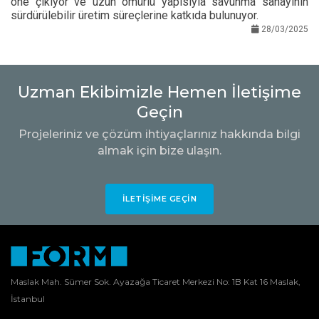
öne çıkıyor ve uzun ömürlü yapısıyla savunma sanayinin
sürdürülebilir üretim süreçlerine katkıda bulunuyor.
28/03/2025
Uzman Ekibimizle Hemen İletişime
Geçin
Projeleriniz ve çözüm ihtiyaçlarınız hakkında bilgi
almak için bize ulaşın.
İLETIŞIME GEÇIN
Maslak Mah. Sümer Sok. Ayazağa Ticaret Merkezi No: 1B Kat 16 Maslak,
İstanbul