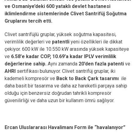
ve Osmaniye’deki 600 yataklı devlet hastanesi
iklimlendirme sistemlerinde Clivet Santrifüj Soğutma
Gruplarını tercih etti.
Clivet santrifüjlü gruplar, yüksek soğutma kapasitesi,
verimlilik değerleri ve
patentli
yeni özellikleri ile dikkat
çekiyor. 600 kW ile 10.550 kW arasında yüksek kapasiteye
ve
6.58'e kadar COP, 10.69'a kadar IPLV verimlilik
değerlerine sahip.
Aynı zamanda
20’den fazla patenti
ve
AHRI
sertifikası bulunuyor. Clivet santrifüj gruplar, iki
kademeli kompresör ve
Back to Back Çark tasarımı
ile
daha basit bir tasarıma ve daha az hareketli parçaya sahip
olduğu için benzersiz doğrudan tahrikli kompresör
güvenilirliği ve daha uzun bir kullanım ömrü sağlıyor.
Ercan Uluslararası Havalimanı Form ile “havalanıyor”