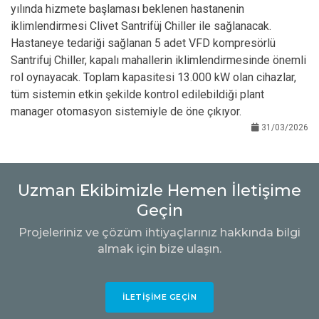
yılında hizmete başlaması beklenen hastanenin
iklimlendirmesi Clivet Santrifüj Chiller ile sağlanacak.
Hastaneye tedariği sağlanan 5 adet VFD kompresörlü
Santrifuj Chiller, kapalı mahallerin iklimlendirmesinde önemli
rol oynayacak. Toplam kapasitesi 13.000 kW olan cihazlar,
tüm sistemin etkin şekilde kontrol edilebildiği plant
manager otomasyon sistemiyle de öne çıkıyor.
31/03/2026
Uzman Ekibimizle Hemen İletişime
Geçin
Projeleriniz ve çözüm ihtiyaçlarınız hakkında bilgi
almak için bize ulaşın.
İLETIŞIME GEÇIN